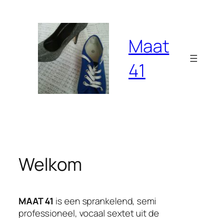
Ga
naar
de
Maat
inhoud
41
Welkom
MAAT 41
is een sprankelend, semi
professioneel, vocaal sextet uit de